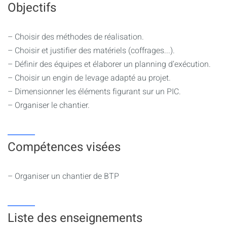
approvisionnement et stockage, cantonnement, réseaux...,
Objectifs
phases, DICT
– Déchets de chantier, recyclage, réemploi
– Choisir des méthodes de réalisation.
– Planning d’exécution : saturation grue, équipes
– Choisir et justifier des matériels (coffrages...).
– Planning TCE : interfaces
– Définir des équipes et élaborer un planning d’exécution.
– Lean construction.
– Choisir un engin de levage adapté au projet.
– Dimensionner les éléments figurant sur un PIC.
– Organiser le chantier.
Compétences visées
– Organiser un chantier de BTP
Liste des enseignements