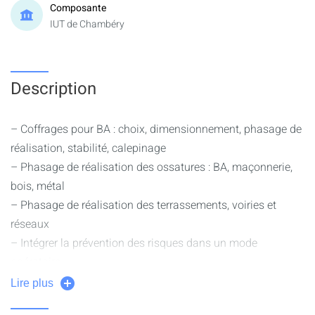
Composante
IUT de Chambéry
Description
– Coffrages pour BA : choix, dimensionnement, phasage de
réalisation, stabilité, calepinage
– Phasage de réalisation des ossatures : BA, maçonnerie,
bois, métal
– Phasage de réalisation des terrassements, voiries et
réseaux
– Intégrer la prévention des risques dans un mode
opératoire
– Visite de chantier et/ou TP atelier mise en œuvre
Lire plus
– PIC : engins de levage et de manutention, accès,