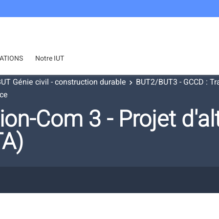
ATIONS
Notre IUT
UT Génie civil - construction durable
BUT2/BUT3 - GCCD : Tra
nce
on-Com 3 - Projet d'al
A)