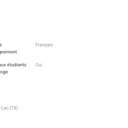
s
Français
ignement
aux étudiants
Oui
ange
-Lac (73)