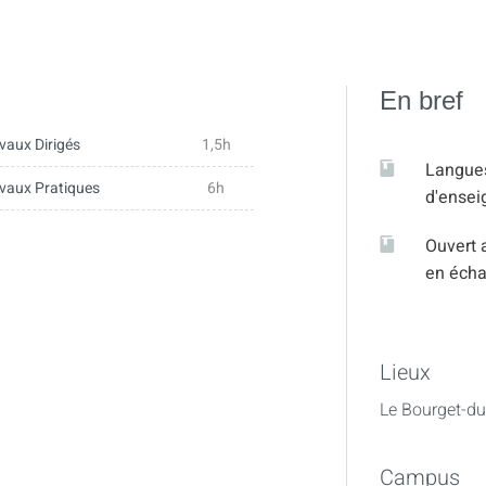
En bref
vaux Dirigés
1,5h
Langue
vaux Pratiques
6h
d'ense
Ouvert 
en éch
Lieux
Le Bourget-du
Campus