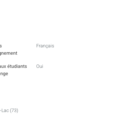
s
Français
ignement
aux étudiants
Oui
ange
-Lac (73)