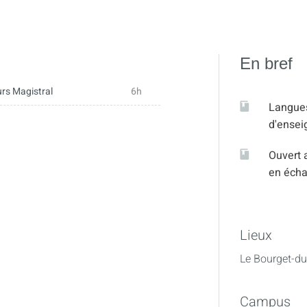
En bref
rs Magistral
6h
Langue
d'ense
Ouvert 
en éch
Lieux
Le Bourget-du
Campus